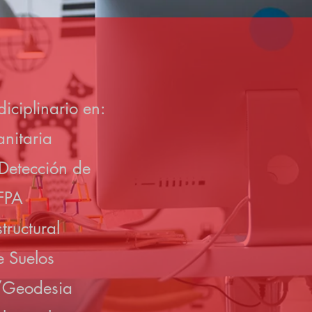
diciplinario en:
a
nitaria
Detección de
FPA
tructural
 Suelos
/Geodesia