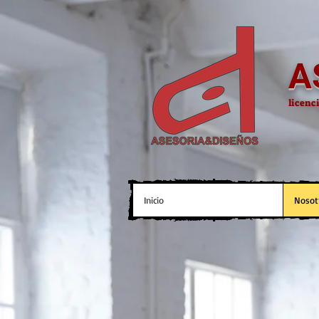
A
licenc
Inicio
Nosot